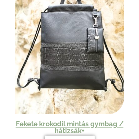
Fekete krokodil mintás gymbag /
hátizsák+