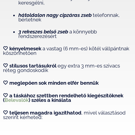
keresgélni,
hátoldalon nagy cipzáras zseb
telefonnak,
bérletnek
3 rekeszes belső zseb
a könnyebb
rendszerezésért
🤍
kényelmesek
a vastag (6 mm-es) kötél vállpántnak
köszönhetően
🤍 stílusos tartásukról
egy extra 3 mm-es szivacs
réteg gondoskodik
🤍 meglepően sok minden elfér bennük
🤍
a táskához szettben rendelhető kiegészítőknek
(
Belevalók
) széles a kínálata
🤍
teljesen magadra igazíthatod
, mivel választásod
szerint kérheted: