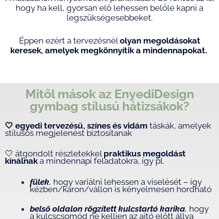
hogy ha kell, gyorsan elő lehessen belőle kapni a
legszükségesebbeket.
Éppen ezért a tervezésnél
olyan megoldásokat
keresek, amelyek megkönnyítik a mindennapokat.
Mitől mások az EnyediDesign
gymbag stílusú hátizsákok?
🤍 egyedi tervezésű, színes és vidám
táskák, amelyek
stílusos megjelenést biztosítanak
🤍
átgondolt részletekkel
praktikus
megoldást
kínálnak
a mindennapi feladatokra, így pl.
fülek
,
hogy variálni lehessen a viselését – így
kézben/karon/vállon is kényelmesen hordható
belső oldalon rögzített kulcstartó karika
,
hogy
a kulcscsomód ne kelljen az ajtó előtt állva