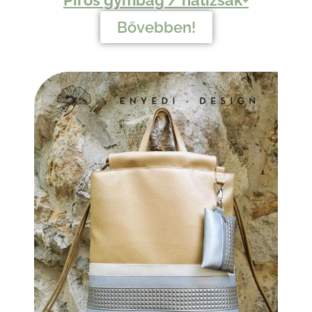
Piros gymbag / hátizsák+
Bővebben!