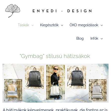
Skip
to
content
Táskák
Kiegészítők
ÖKO megoldások
Blog
Infók
"Gymbag" stílusú hátizsákok
A hátizsákok kényelmesek, praktikusak, de fontos az is,