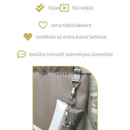
füllel
fül nélkül ​
sima hátizsákként
szettben az extra külső tartóval
belülre hímzett
személyes
üzenettel