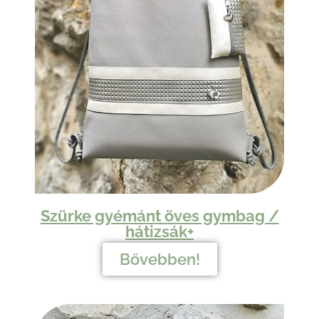
Szürke gyémánt öves gymbag /
hátizsák+​
Bővebben!