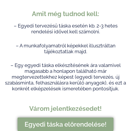
Amit még tudnod kell:
– Egyedi tervezésű táska esetén kb. 2-3 hetes
rendelési idővel kell számolni.
– A munkafolyamatról képekkel illusztráltan
tájékoztatlak majd.
– Egy egyedi táska elkészítésének ára valamivel
magasabb a honlapon található már
megtervezettekhez képest
(egye
di tervezés, új
szabásminta, felhasználásra kerülő anyagok), és ezt a
konkrét elképzelések ismeretében pontosítjuk.
Várom jelentkezésedet!
Egyedi táska előrendelése!