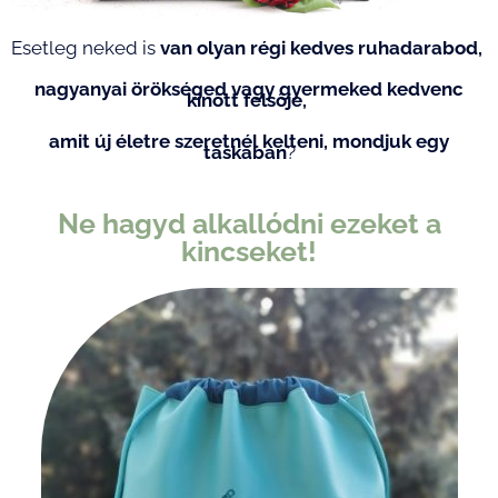
Esetleg neked is
van olyan régi kedves ruhadarabod,
nagyanyai örökséged vagy gyermeked kedvenc
kinőtt felsője,
amit új életre szeretnél kelteni, mondjuk egy
táskában
?
Ne hagyd alkallódni ezeket a
kincseket!