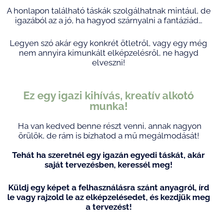
A honlapon található táskák szolgálhatnak mintául, de
igazából az a jó, ha hagyod szárnyalni a fantáziád…
Legyen szó akár egy konkrét ötletről, vagy egy még
nem annyira kimunkált elképzelésről, ne hagyd
elveszni!
Ez egy igazi kihívás, kreatív alkotó
munka!
Ha van kedved benne részt venni, annak nagyon
örülök, de rám is bízhatod a mű megálmodását!
Tehát ha szeretnél egy igazán egyedi táskát, akár
saját tervezésben, keressél meg!
Küldj egy képet a felhasználásra szánt anyagról, írd
le vagy rajzold le az elképzelésedet, és kezdjük meg
a tervezést!