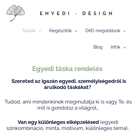
Skip
to
content
Táskák
Kiegészítők
ÖKO megoldások
Blog
Infók
Egyedi táska rendelés
Szereted az igazán egyedi, személyiségedről is
árulkodó táskákat?
Tudod, ami mindenkinek megmutatja ki is vagy Te, és
mit is gondolsz a világról…
Van egy különleges elképzelésed
(egyedi
színkombináció, minta, motívum, különleges téma),