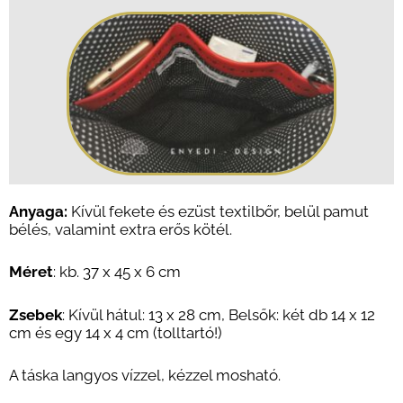
Anyaga
:
Kívül fekete és ezüst textilbőr, belül pamut
bélés, valamint extra erős kötél.
Méret
: kb. 37 x 45 x 6 cm
Zsebek
: Kívül hátul: 13 x 28 cm, Belsők: két db 14 x 12
cm és egy 14 x 4 cm (tolltartó!)
A táska langyos vízzel, kézzel mosható.