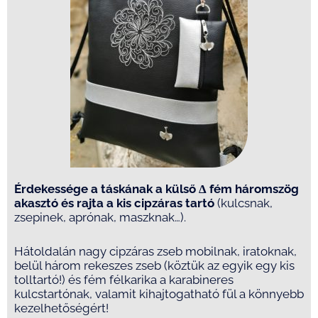
Érdekessége a táskának a külső
Δ
fém háromszög
akasztó és rajta a kis cipzáras tartó
(kulcsnak,
zsepinek, aprónak, maszknak…).
Hátoldalán nagy cipzáras zseb mobilnak, iratoknak,
belül három rekeszes zseb (köztük az egyik egy kis
tolltartó!) és fém félkarika a karabineres
kulcstartónak, valamit kihajtogatható fül a könnyebb
kezelhetőségért!