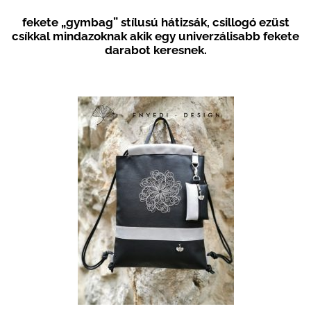
fekete „gymbag” stílusú hátizsák, csillogó ezüst
csíkkal mindazoknak akik egy univerzálisabb fekete
darabot keresnek.