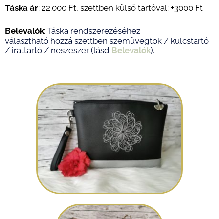
Táska ár
: 22.000 Ft
,
szettben külső tartóval: +3
000 Ft
Belevalók
:
Táska rendszerezéséhez
választható hozzá szettben szemüvegtok / kulcstartó
/ irattartó / neszeszer (lásd
Belevalók
).