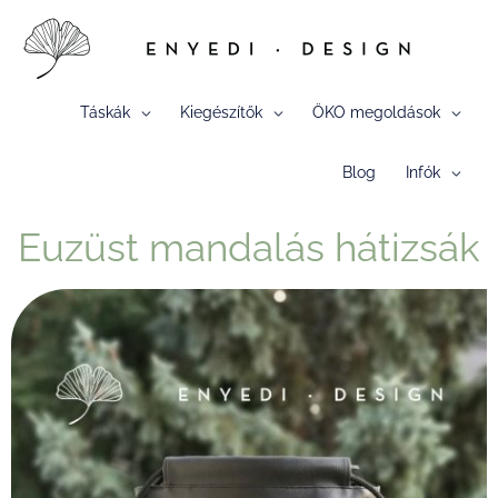
Skip
to
content
Táskák
Kiegészítők
ÖKO megoldások
Blog
Infók
Euzüst mandalás hátizsák