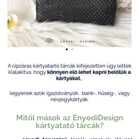
A cipzáras kártyatartó tárcák kifejezetten úgy lettek
kialakítva, hogy
könnyen elő lehet kapni
belőlük
a
ká
rtyákat,
legyenek azok igazolványok, bank-, hűség-, vagy
névjegykártyák.
Mitől mások az EnyediDesign
kártyatató tárcák?