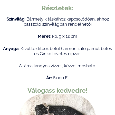
Részletek:
Színvilág
: Bármelyik táskához kapcsolódóan, ahhoz
passzoló színvilágban rendelhető!
Méret
: kb. 9 x 12 cm
Anyaga
: Kívül textilbőr, belül harmonizáló pamut bélés
és Ginkó leveles cipzár.
A tárca langyos vízzel, kézzel mosható.
Ár:
6.000 Ft
Válogass kedvedre!