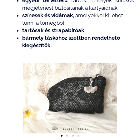
egyedi tervezésű
tárcák, amelyek stílusos
megjelenést biztosítanak a kártyáidnak
színesek és vidámak,
amelyekkel ki lehet
tűnni a tömegből
tartósak és strapabíróak
bármely táskához szettben rendelhető
kiegészítők
…