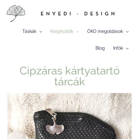
Skip
to
content
Táskák
Kiegészítők
ÖKO megoldások
Blog
Infók
Cipzáras kártyatartó
tárcák