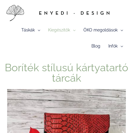
Skip
to
content
Táskák
Kiegészítők
ÖKO megoldások
Blog
Infók
Boríték stílusú kártyatartó
tárcák