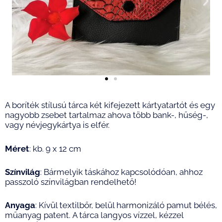
A boríték stílusú tárca két kifejezett kártyatartót és egy
nagyobb zsebet tartalmaz ahova több bank-, hűség-,
vagy névjegykártya is elfér.
Méret
: kb. 9 x 12 cm
Színvilág
: Bármelyik táskához kapcsolódóan, ahhoz
passzoló színvilágban rendelhető!
Anyaga
: Kívül textilbőr, belül harmonizáló pamut bélés,
műanyag patent. A tárca langyos vízzel, kézzel