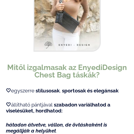
Mitől izgalmasak az EnyediDesign
Chest Bag táskák?
🤍
egyszerre
stílusosak
,
sportosak és elegánsak
🤍
állítható pántjával
szabadon variálhatod a
viselésüket, hordhatod:
hátadon átvetve,
vállon, de
övtáskaként
is
megállják a helyüket
.