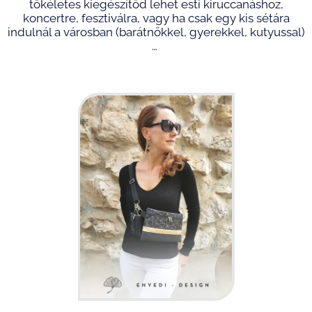
tökéletes kiegészítőd lehet
esti kiruccanáshoz,
koncertre, fesztiválra,
vagy ha csak e
gy kis sétára
indulnál a városban (barátnőkkel, gyerekkel, kutyussal)
…