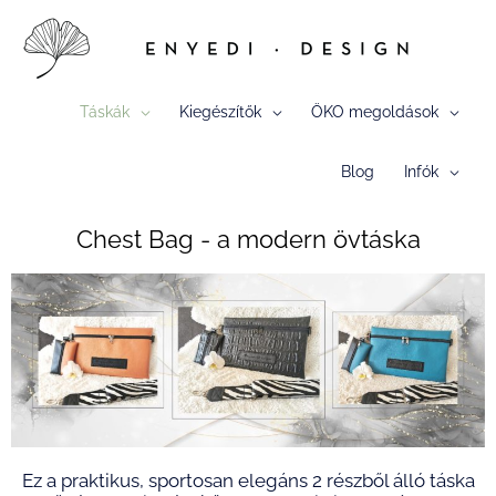
Skip
to
content
Táskák
Kiegészítők
ÖKO megoldások
Blog
Infók
Chest Bag - a modern övtáska
Ez a praktikus, sportosan elegáns 2 részből álló táska