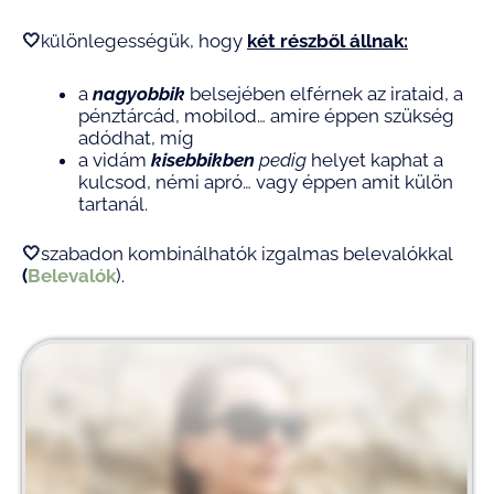
🤍
lönlegességük, hogy
két részből állnak:
kü
a
nagyobbik
belsejében elférnek az irataid, a
pénztárcád, mobilod… amire éppen szükség
adódhat, míg
a vidám
kisebbikben
pedig
helyet kaphat a
kulcsod, némi apró… vagy éppen amit külön
tartanál.
🤍
szabadon kombinálhatók izgalmas belevalókkal
(
Belevalók
).