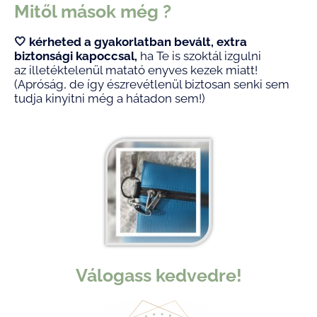
Mitől mások még ?
🤍 kérheted a gyakorlatban bevált, extra
biztonsági kapoccsal,
ha Te is szoktál izgulni
az
illetéktelenül matató enyves kezek m
iatt!
(Apróság, de így észrevétlenül biztosan senki sem
tudja kinyitni még a hátadon sem!)
Válogass kedvedre!