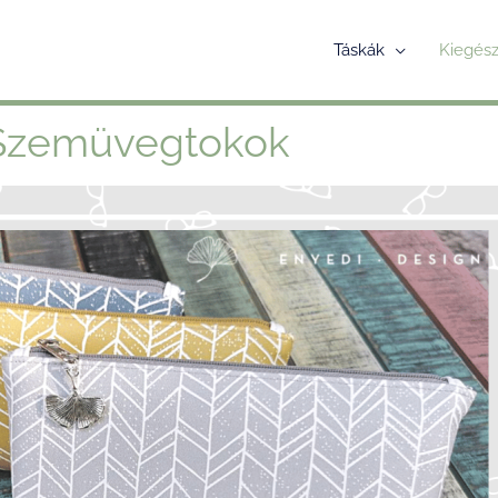
Táskák
Kiegész
Szemüvegtokok