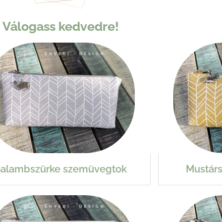
Válogass kedvedre!
alambszürke szemüvegtok
Mustár