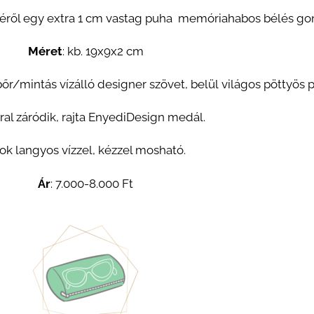
ről egy extra 1 cm vastag puha memóriahabos bélés go
Méret
: kb. 19
x9x2
cm
lbőr/m
intás
vízálló designer szövet
, belül
világos pöttyös 
ral záródik, rajta EnyediDesign medál.
tok langyos vízzel, kézzel mosható.
Ár
: 7.000-8.000 Ft