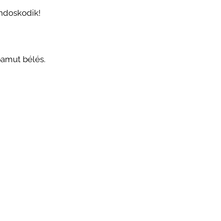
ndoskodik!
pamut bélés
.