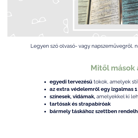
Legyen szó olvasó- vagy napszemüvegről, ne
Mitől mások
egyedi tervezésű
tokok, amelyek st
az extra védelemről egy izgalma
színesek, vidámak,
amelyekkel ki le
tartósak és strapabíróak
bármely táskához szettben rendelh