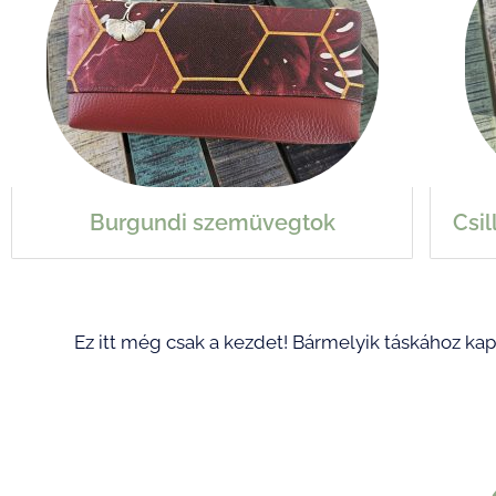
Burgundi szemüvegtok
Csi
Ez itt még csak a kezdet!
Bármelyik táskához kap