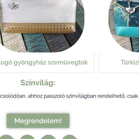
llogó gyöngyház szemüvegtok
Türki
Színvilág:
csolódóan, ahhoz passzoló színvilágban rendelhető, csak
Megrendelem!
E
F
I
P