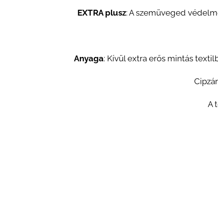
EXTRA plusz
: A szemüveged védelmé
Anyaga
:
Kívül extra erős mintás texti
Cipzár
A 