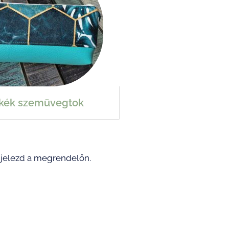
zkék szemüvegtok​
 jelezd a megrendelőn.