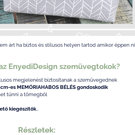
m árt ha biztos és stílusos helyen tartod amikor éppen n
 az EnyediDesign szemüvegtokok?
ílusos megjelenést biztosítanak a szemüvegednek
s 1 cm-es MEMÓRIAHABOS BÉLÉS gondoskodik
het tűnni a tömegből
ető kiegészítők
…
Részletek: