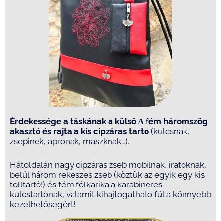
Érdekessége a táskának a külső
Δ
fém háromszög
akasztó és rajta a kis cipzáras tartó
(kulcsnak,
zsepinek, aprónak, maszknak…).
Hátoldalán nagy cipzáras zseb mobilnak, iratoknak,
belül három rekeszes zseb (köztük az egyik egy kis
tolltartó!) és fém félkarika a karabineres
kulcstartónak, valamit kihajtogatható fül a könnyebb
kezelhetőségért!