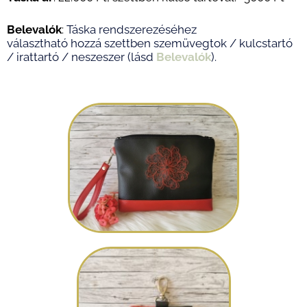
Belevalók
:
Táska rendszerezéséhez
választható hozzá szettben szemüvegtok / kulcstartó
/ irattartó / neszeszer (lásd
Belevalók
).