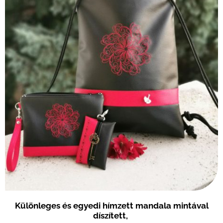
Külö
nleges és egyedi hímzett mandala mintával
díszített,