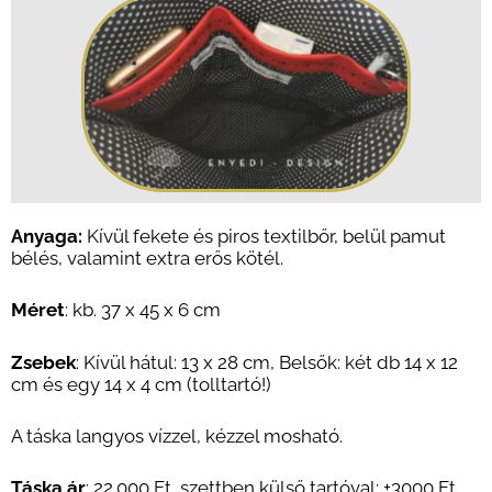
Anyaga
:
Kívül fekete és piros textilbőr, belül pamut
bélés, valamint extra erős kötél.
Méret
: kb. 37 x 45 x 6 cm
Zsebek
: Kívül hátul: 13 x 28 cm, Belsők: két db 14 x 12
cm és egy 14 x 4 cm (tolltartó!)
A táska langyos vízzel, kézzel mosható.
Táska ár
: 22.000 Ft
,
szettben külső tartóval: +3
000 Ft