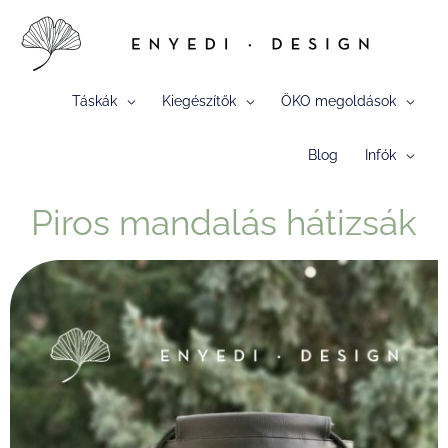
Skip
to
content
Táskák
Kiegészítők
ÖKO megoldások
Blog
Infók
Piros mandalás hátizsák