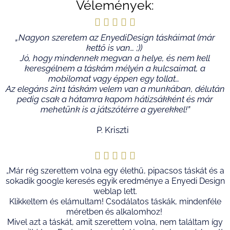
Vélemények:





Rated
„Nagyon szeretem az EnyediDesign táskáimat (már
kettő is van… ;))
5
Jó, hogy mindennek megvan a helye, és nem kell
keresgélnem a táskám mélyén a kulcsaimat, a
out
mobilomat vagy éppen egy tollat…
Az elegáns 2in1 táskám velem van a munkában, délután
of
pedig csak a hátamra kapom hátizsákként és már
mehetünk is a játszótérre a gyerekkel!”
5
P. Kriszti





Rated
„Már rég szerettem volna egy élethű, pipacsos táskát és a
sokadik google keresés egyik eredménye a Enyedi Design
5
weblap lett.
Klikkeltem és elámultam! Csodálatos táskák, mindenféle
out
méretben és alkalomhoz!
Mivel azt a táskát, amit szerettem volna, nem találtam így
of