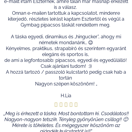
e-mailt írtam Eszternek, amire talán már másnap érkezett
is a válasz.
5
Onnan e-mailen tartottuk a kapcsolatot, mindenre
kiterjedő, részletes leírást kaptam Esztertől és végül a
Gymbag pipacsos táskát rendeltem meg.
A táska egyedi, dinamikus és „hingucker”, ahogy mi
németek mondanánk… 😉
Kényelmes, praktikus, strapabíró és szerintem egyaránt
elegáns és sportos is,
de ami a legfontosabb: pipacsos, egyedi és egyedülálló!
Csak ajánlani tudom! :))
A hozzá tartozó / passzoló kulcstartó pedig csak hab a
tortán
Nagyon szépen köszönöm! „
H.Lia





Rated
„Meg is érkezett a táska. Most bontottam ki. Csodálatos!!
Nagyon-nagyon tetszik. Tényleg gyönyörűen csillog!! 🙂
5
Mérete is tökéletes. És mégegyszer köszönöm az
ajándék kulcstartót is!!”