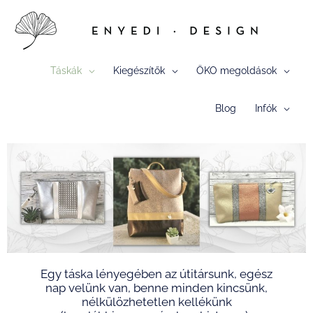
Skip
to
content
Táskák
Kiegészítők
ÖKO megoldások
Blog
Infók
Egy táska lényegében az útitársunk, egész
nap velünk van, benne minden kincsünk,
nélkülözhetetlen kellékünk