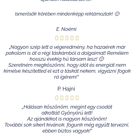
out
of
Ismerősök körében mindenképp reklámozlak! 🙂
5
E. Noémi





Rated
„
Nagyon szép lett a végeredmény, ha hazaérek már
pakolom is át a régi táskámból a dolgaimat! Remélem
5
hosszú évekig hű társam lesz! 🙂
Szeretném megköszönni, hogy időt és energiát nem
out
kímélve készítetted el ezt a táskát nekem, vigyázni fogok
rá ígérem!”
of
P. Hajni
5





Rated
„Hálásan köszönöm, megint egy csodát
alkottál! Gyönyörű lett!
5
Az ajándékot is nagyon köszönöm!
További sok sikert kívánok, fogunk még együtt tervezni,
out
ebben biztos vagyok!”