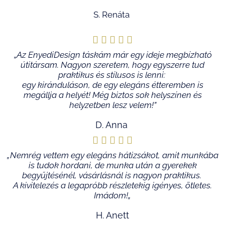
of
S. Renáta
5





Rated
„
Az EnyediDesign táskám már egy ideje megbízható
útitársam.
Nagyon szeretem, hogy egyszerre tud
5
praktikus és stílusos is lenni:
e
gy kiránduláson,
de egy elegáns étteremben
is
out
megállja a helyét
!
Még biztos sok helyszínen és
helyzetben lesz velem!”
of
D. Anna
5





Rated
„Nemrég vettem egy elegáns hátizsákot, amit munkába
is tudok hordani,
de munka után a gyerekek
5
begyűjtésénél, vásárlásnál is nagyon praktikus.
A kivitelezés a legapróbb részletekig igényes, ötletes.
out
Imádom!
„
of
H. Anett