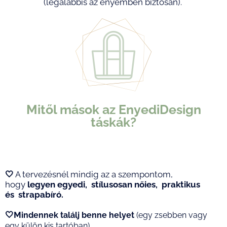
(legalábbis az enyémben biztosan).
Mitől mások az EnyediDesign
táskák?
🤍
A tervezésnél mindig az a szempontom,
hogy
legyen egyedi, stílusosan nőies, praktikus
és strapabíró.
🤍
M
indennek találj benne
helyet
(egy zsebben vagy
egy külön kis tartóban).