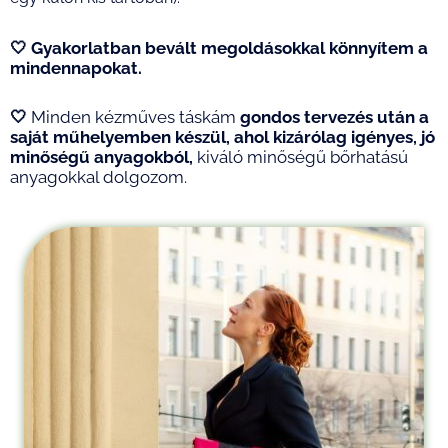
🤍 G
yakorlatban bevált megoldásokkal
könnyítem a
mindennapokat.
🤍
Minden kézműves táskám
gondos tervezés után a
saját műhelyemben készül, ahol
kizárólag igényes, jó
minőségű anyagokból,
kiváló minőségű bőrhatású
anyagokkal dolgozom.