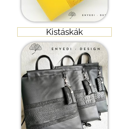
Kistáskák