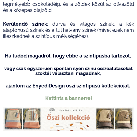
legmélyebb csokoládéig, és a zöldek közül az olívazöld
és a közepes olajzöld.
Kerülendő színek
: durva és világos színek, a kék
alaptónusú színek és a túl halvány színek (mivel ezek nem
illeszkednek a színtípus mélységéhez).
Ha tudod magadról, hogy ebbe a színtípusba tartozol,
vagy csak egyszerűen spontán ilyen színű összeállításokat
szoktál választani magadnak,
ajánlom az EnyediDesign őszi színtípusú kollekcióját.
Kattints a bannerre!