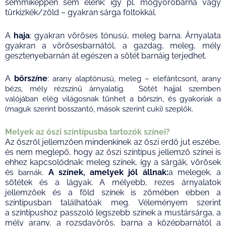
semmiképpen sem élénk: így pl. mogyoróbarna vagy
türkizkék/zöld – gyakran sárga foltokkal.
A
haja
: gyakran vöröses tónusú, meleg barna. Árnyalata
gyakran a vörösesbarnától, a gazdag, meleg, mély
gesztenyebarnán át egészen a sötét barnáig terjedhet.
A
bőrsz
í
ne
:
arany alaptónusú,
meleg – elefántcsont, arany
bézs, mély rézszínű árnyalatig. Sötét hajjal szemben
valójában elég világosnak tűnhet a bőrszín, és gyakoriak a
(maguk szerint bosszantó, mások szerint cuki) szeplők.
Melyek az őszi színtípusba tartozók színei?
Az őszről jellemzően mindenkinek az őszi erdő jut eszébe,
és nem meglepő, hogy az őszi színtípus jellemző színei is
ehhez kapcsolódnak: meleg színek, így a sárgák, vörösek
és
A színek, amelyek jól állnak:
a melegek, a
barnák.
sötétek és a lágyak. A mélyebb, rezes árnyalatok
jellemzőek és a föld színek is zömében ebben a
színtípusban találhatóak meg. Véleményem szerint
a színtípushoz passzoló legszebb színek a mustársárga, a
mély arany, a rozsdavörös, barna a középbarnától a