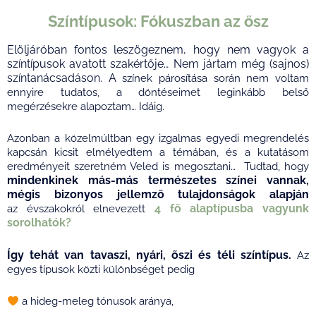
Színtípusok: Fókuszban az ősz
Elöljáróban fontos leszögeznem, hogy nem vagyok a
színtípusok avatott szakértője… Nem jártam még (sajnos)
színtanácsadáson. A
színek párosítása során nem voltam
ennyire tudatos, a döntéseimet leginkább belső
megérzésekre alapoztam… Idáig.
Azonban a közelmúltban egy izgalmas egyedi megrendelés
kapcsán kicsit elmélyedtem a témában, és a kutatásom
eredményeit szeretném Veled is megosztani…
Tudtad, hogy
mindenkinek más-más természetes színei vannak,
mégis bizonyos jellemző tulajdonságok alapján
4 fő alaptípusba vagyunk
az
évszakokról elnevezett
sorolhatók?
Így tehát van tavaszi, nyári, őszi és téli színtípus.
Az
egyes típusok közti különbséget pedig
a hideg-meleg tónusok aránya,