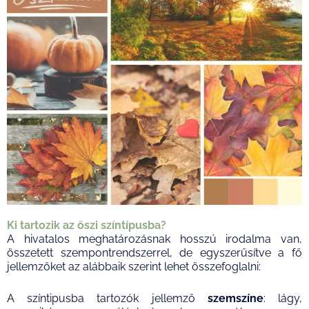
Ki tartozik az őszi színtípusba?
A hivatalos meghatározásnak hosszú irodalma van,
összetett szempontrendszerrel, de egyszerűsítve a fő
jellemzőket az alábbaik szerint lehet összefoglalni:
A színtipusba tartozók jellemző
szemszíne
: lágy,