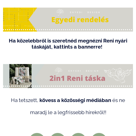
Ha közelebbről is szeretnéd megnézni Reni nyári
táskáját, kattints a bannerre!
Ha tetszett,
kövess a közösségi médiában
és ne
maradj le a legfrissebb hírekről!!
E
F
I
P