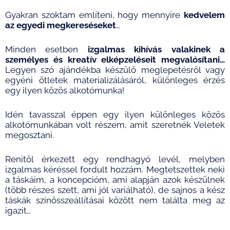
Gyakran szoktam említeni, hogy mennyire
kedvelem
az egyedi megkereséseket
…
Minden esetben
izgalmas kihívás valakinek a
személyes és kreatív elképzeléseit megvalósítani…
Legyen szó ajándékba készülő meglepetésről vagy
egyéni ötletek materializálásáról, különleges érzés
egy ilyen közös alkotómunka!
Idén tavasszal éppen egy ilyen különleges közös
alkotómunkában volt részem, amit szeretnék Veletek
megosztani.
Renitől érkezett egy rendhagyó levél, melyben
izgalmas kéréssel fordult hozzám. Megtetszettek neki
a táskáim, a koncepcióm, ami alapján azok készülnek
(több részes szett, ami jól variálható), de sajnos a kész
táskák színösszeállításai között nem találta meg az
igazit…