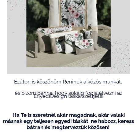
Ezúton is köszönöm Reninek a közös munkát,
és bízom benne, hogy sokáig fogja élvezni az
EnyediDesign táska szettjét!!!
Ha Te is szeretnél akár magadnak, akár valaki
másnak egy teljesen egyedi táskát, ne habozz, keress
bátran és megtervezzük közösen!