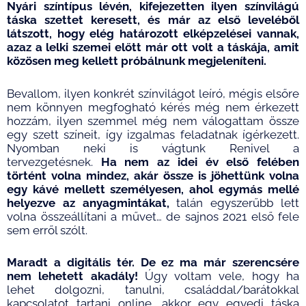
Nyári színtípus lévén, kifejezetten ilyen színvilágú
táska szettet keresett, és már az első leveléből
látszott, hogy elég határozott elképzelései vannak,
azaz a lelki szemei előtt már ott volt a táskája, amit
közösen meg kellett próbálnunk megjeleníteni.
Bevallom, ilyen konkrét színvilágot leíró, mégis elsőre
nem könnyen megfogható kérés még nem érkezett
hozzám, ilyen szemmel még nem válogattam össze
egy szett színeit, így izgalmas feladatnak ígérkezett.
Nyomban neki is vágtunk Renivel a
tervezgetésnek.
Ha nem az idei év első felében
történt volna mindez, akár össze is jöhettünk volna
egy kávé mellett személyesen, ahol egymás mellé
helyezve az anyagmintákat,
talán egyszerűbb lett
volna összeállítani a művet… de sajnos 2021 első fele
sem erről szólt.
Maradt a digitális tér. De ez ma már szerencsére
nem lehetett akadály!
Úgy voltam vele, hogy ha
lehet dolgozni, tanulni, családdal/barátokkal
kapcsolatot tartani online, akkor egy egyedi táska