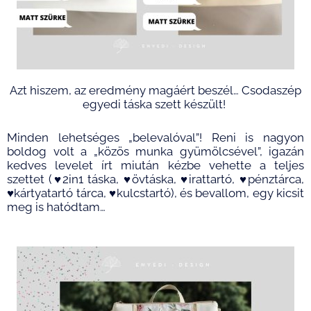
Azt hiszem, az eredmény magáért beszél…
Csodaszép
egyedi táska szett készült!
Minden lehetséges „belevalóval”! Reni is nagyon
boldog volt a „közös munka gyümölcsével”, igazán
kedves levelet írt miután kézbe vehette a teljes
szettet (♥
2in1 táska, ♥
övtáska, ♥irattartó, ♥pénztárca,
♥kártyatartó tárca, ♥kulcstartó), és bevallom, egy kicsit
meg is hatódtam…