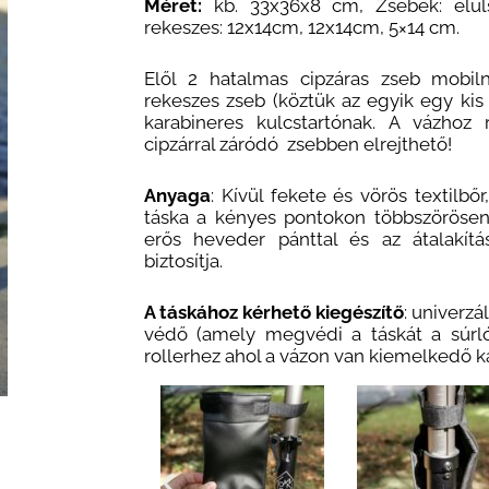
Méret:
kb. 33x36x8 cm, Zsebek: elül
rekeszes: 12x14cm, 12x14cm, 5×14 cm.
Elől 2 hatalmas cipzáras zseb mobiln
rekeszes zseb (köztük az egyik egy kis t
karabineres kulcstartónak. A vázhoz 
cipzárral záródó zsebben elrejthető!
Anyaga
: Kívül fekete és vörös textilbő
táska a kényes pontokon többszörösen
erős heveder pánttal és az átalakítá
biztosítja.
A táskához
kérhető
kiegészítő
: univerzá
védő (amely megvédi a táskát a súrló
rollerhez ahol a vázon van kiemelkedő k