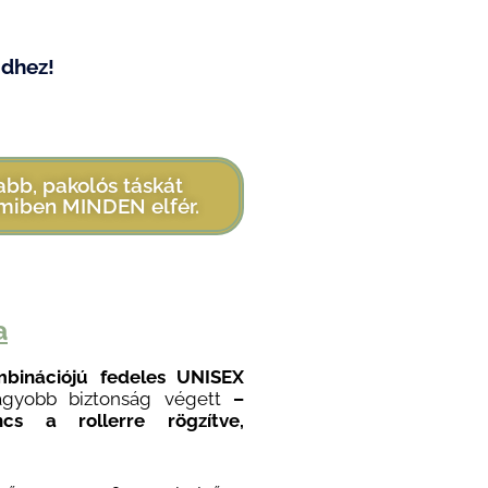
idhez!
abb, pakolós táskát
miben MINDEN elfér.
a
mbinációjú fedeles UNISEX
gyobb biztonság végett
–
s a rollerre rögzítve,