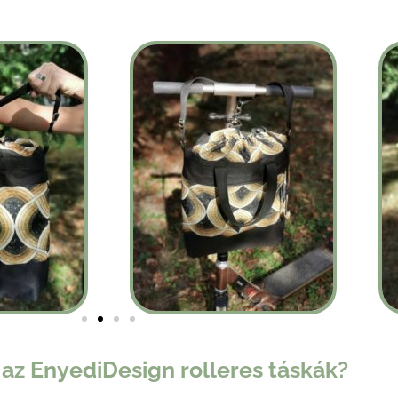
az EnyediDesign rolleres táskák?