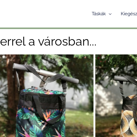
Táskák
Kiegész
errel a városban...