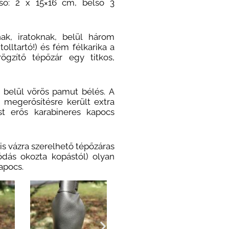
ső: 2 x 15×16 cm, belső 3
ak, iratoknak, belül három
olltartó!) és fém félkarika a
rögzítő tépőzár egy titkos,
r, belül vörös pamut bélés. A
 megerősítésre került extra
st erős karabineres kapocs
lis vázra szerelhető tépőzáras
dás okozta kopástól) olyan
apocs.