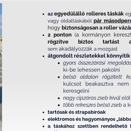
egyedülálló rolleres táskák
az
eg
pár másodperc
vagy oldaltáskából
hogy
biztonságosan a roller vázá
2 ponton
(a kormányon keresz
rögzítve biztos tartást
akadályozzák
sem
a mozgást
átgondolt részletekkel könnyítik 
gyors összezárási megoldá
ki-be lehessen pakolni
belső oldalon rögzített ku
kulcsot beakasztva nem 
keresgélni
nagy cipzáras zseb kívül elő
több rekeszes belső zseb
a 
tartósak és strapabíróak
elektromos és hagyományos „lábbal h
a táskához szettben rendelhető k