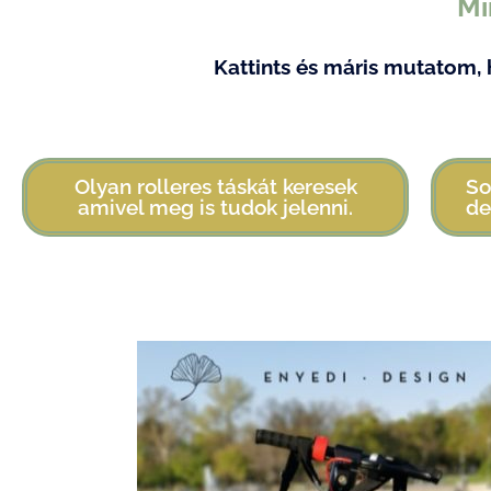
Mi
Kattints és máris mutatom, 
Olyan rolleres táskát keresek
So
amivel meg is tudok jelenni.
de