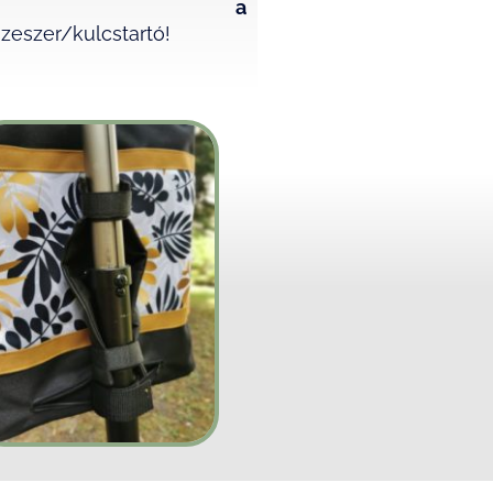
es a
szeszer/kulcstartó!