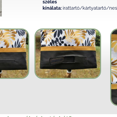
szél
kínálata:
irattartó/kártyatartó/ne