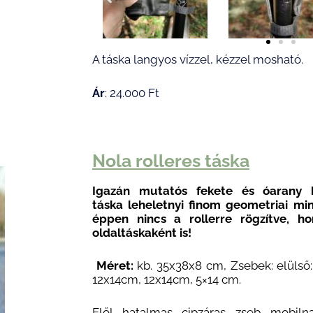
A táska langyos vízzel, kézzel mosható.
Ár
: 24.000 Ft
Nola rolleres táska
Igazán mutatós
fekete és óarany
táska
leheletnyi finom geometriai min
éppen nincs a rollerre rögzítve, ho
oldaltáskaként is!
Méret:
kb. 35x38x8 cm, Zsebek: elülső:
12x14cm, 12x14cm, 5×14 cm.
Elől hatalmas cipzáras zseb mobilna