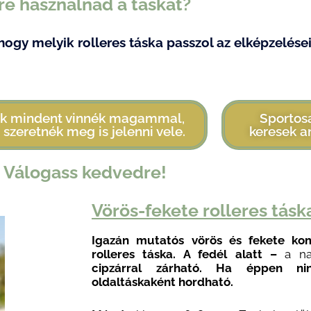
re használnád a táskát?
hogy melyik rolleres táska passzol az elképzelése
k mindent vinnék magammal,
Sportos
 szeretnék meg is jelenni vele.
keresek a
Válogass kedvedre!
Vörös-fekete rolleres tásk
Igazán mutatós vörös és fekete ko
rolleres táska. A fedél alatt –
a na
cipzárral zárható.
Ha éppen ninc
oldaltáskaként
hordható.