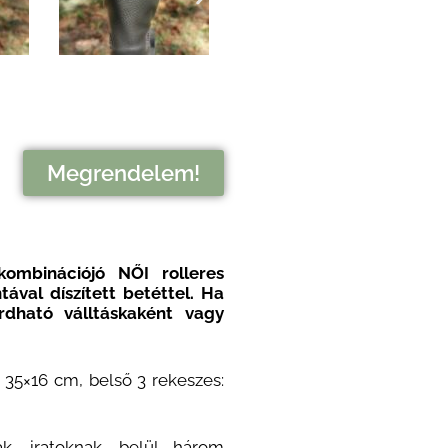
Megrendelem!
 kombinációjó NŐI
rolleres
tával díszített betéttel.
Ha
rdható válltáskaként vagy
 35×16 cm, belső 3 rekeszes:
k, iratoknak, belül három