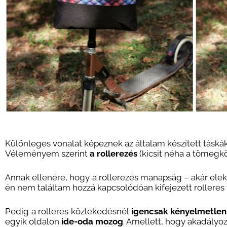
Különleges vonalat képeznek az általam készített táskák 
Véleményem szerint
a rollerezés
(kicsit néha a tömegk
Annak ellenére, hogy a rollerezés manapság – akár elek
én nem találtam hozzá kapcsolódóan kifejezett rolleres 
Pedig a rolleres közlekedésnél
igencsak kényelmetlen, 
egyik oldalon
ide-oda mozog
. Amellett, hogy akadályoz