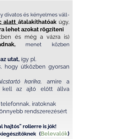
y divatos és kényelmes váll-
 alatt
átalakíthatóak
úgy,
ra lehet azokat rögzíteni
tben és még a vázra is)
 adnak,
menet közben
az utat
,
így pl.
s
,
hogy útközben gyorsan
lcstartó karika,
amire a
kell az ajtó előtt állva
l
telefonnak, iratoknak
könnyebb rendszerezésért
ajtós” rollerre is jók!
Belevalók
)
iegészítőknek (