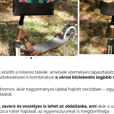
között a rolleres táskák, amelyek személyes tapasztalatok
özlekedéssel is kombinálva)
a városi közlekedés legjobb
tromos, akár hagyományos lábbal hajtott verzióban – egy
táskát.
zavaró és veszélyes is lehet az oldaltáska, ami
akár a 
za a roller hajtását, az egyensúlyunkat is megboríthatja.