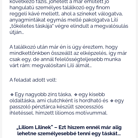
következő fázis, jöhetett a már említett jó
hangulatú személyes találkozó egy finom
reggeli kávé mellett, ahol a színeket válogatva,
anyagmintákat egymás mellé pakolgatva Lili
„tökéletes táskája” végre elindult a megvalósulás
útján…
A találkozó után már én is úgy éreztem, hogy
mindkettőnkben összeállt az elképzelés, így már
csak egy, de annál felelősségteljesebb munka
várt rám: megvalósítani Lili álmát…
A feladat adott volt:
🔹Egy nagyobb 2in1 táska,
🔹
egy kisebb
oldaltáska, ami clutchként is hordható és
🔹egy
passzoló pénztárca készült szecessziós
ihletéssel, hímzett liliomos motívummal.
„Liliom Lilinek” – Ezt hiszem ennél már alig
lehetne személyesebbé tenni egy táskát…