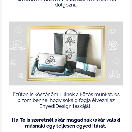
dolgozni…
Ezúton is köszönöm Lilinek a közös munkát, és
bízom benne, hogy sokáig fogja élvezni az
EnyediDesign táskáját!
Ha Te is szeretnél akár magadnak (akár valaki
másnak) egy teljesen egyedi t
ását,