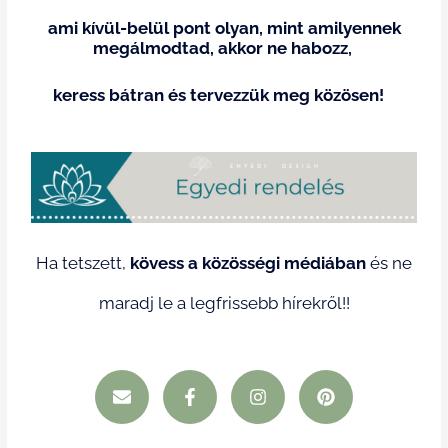
ami kívül-belül pont olyan, mint amilyennek
megálmodtad, akkor ne habozz,
keress bátran és tervezzük meg közösen!
Ha tetszett,
kövess a közösségi médiában
és ne
maradj le a legfrissebb hírekről!!
E
F
I
P
n
a
n
i
v
c
s
n
e
e
t
t