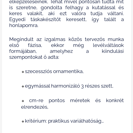
elképzeléseinek. Tehát mivel pontosan tudta mit
is szeretne, gondolta felhagy a kutatással és
keres valakit, aki ezt valóra tudja váltani.
Egyedi táskakészítőt keresett, így talált a
honlapomra.
Megindult az izgalmas közös tervezős munka
első fázisa, ekkor még levélváltások
formájában, amelyhez a kiindulási
szempontokat ő adta:
szecessziós ornamentika,
🔹
egymással harmonizáló 3 részes szett,
🔹
cm-re pontos méretek és konkrét
🔹
elrendezés,
kritérium: praktikus variálhatóság…
🔹