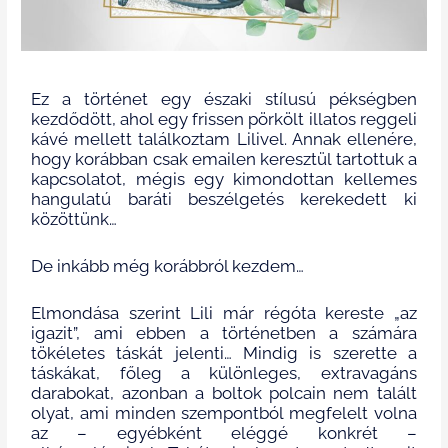
Ez a történet
egy
északi stílusú pékségben
kezdődött, ahol egy
frissen pörkölt
illatos
reggeli
kávé mellett találkoztam Lilivel. Annak ellenére,
hogy korábban csak emailen keresztül tartottuk a
kapcsolatot, mégis egy kimondottan kellemes
hangulatú baráti beszélgetés kerekedett ki
közöttünk…
De inkább még korábbról kezdem…
Elmondása szerint
Lili már régóta kereste „az
igazit”, ami ebben a történetben a számára
tökéletes táskát jelenti… Mindig is szerette a
táskákat, főleg a különleges, extravagáns
darabokat, azonban a boltok polcain nem talált
olyat, ami minden szempontból megfelelt volna
az – egyébként eléggé konkrét –