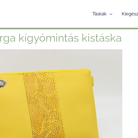
Táskák
Kiegész
rga kígyómintás kistáska