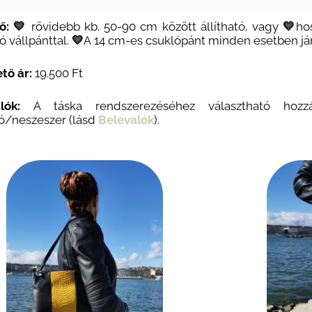
ő: 💛
rövidebb kb. 50-90 cm között állítható, vagy
💛
ho
tó vállpánttal.
💛
A
14 cm-es csuklópánt minden esetben jár
tő ár:
19.500 Ft
lók:
A t
áska rendszerezéséhez választható hozz
rtó/neszeszer
(lásd
Belevalók
).