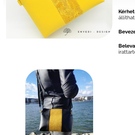
Kérhet
állítha
Beveze
Beleva
iratta