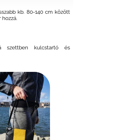
sszabb kb. 80-140 cm között
 hozzá.
á szettben kulcstartó és