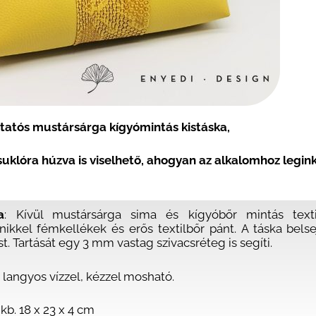
tatós mustársárga kígyómintás kistáska,
suklóra húzva is viselhető, ahogyan az alkalomhoz legi
a
: Kívül mustársárga sima és kígyóbőr mintás texti
nikkel fémkellékek és erős textilbőr pánt
.
A táska belse
st.
Tartását egy 3 mm vastag szivacsréteg is segíti.
 langyos vízzel, kézzel mosható.
: kb. 18 x 23 x 4 cm