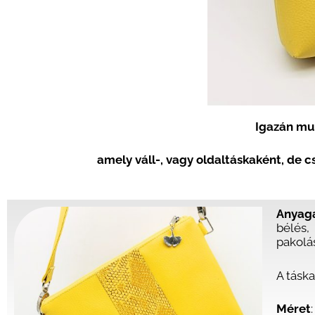
Igazán mu
amely váll-, vagy oldaltáskaként, de c
Anyag
bélés,
pakolá
A táska
Méret