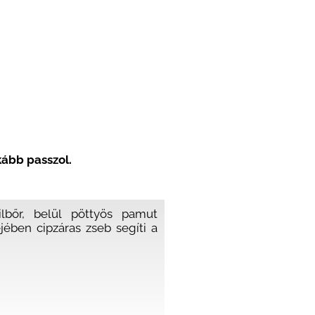
nkább passzol.
lbőr, belül pöttyös pamut
jében cipzáras zseb segíti a