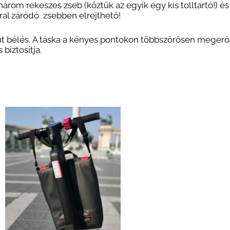
három rekeszes zseb (köztük az egyik egy kis tolltartó!) és
rral záródó zsebben elrejthető!
amut bélés. A táska a kényes pontokon többszörösen megerős
 biztosítja.