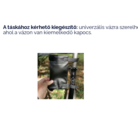
A táskához kérhető kiegészítő:
univerzális vázra szerel
ahol a vázon van kiemelkedő kapocs.