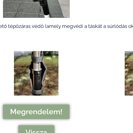
hető tépőzáras védő (amely megvédi a táskát a súrlódás ok
Megrendelem!
Vissza