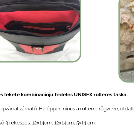
s fekete kombinációjú fedeles UNISEX rolleres táska.
ipzárral zárható. Ha éppen nincs a rollerre rögzítve, olda
lső 3 rekeszes: 12x14cm, 12x14cm, 5×14 cm.