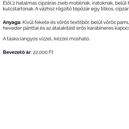
Elől 2 hatalmas cipzáras zseb mobilnak, iratoknak, belül 
kulcstartónak. A vázhoz rögzítő tépőzár egy titkos, cipzá
Anyaga
: Kívül fekete és vörös textilbőr, belül vörös p
heveder pánttal és az átalakítást erős karabineres kapocs
A táska langyos vízzel, kézzel mosható.
Bevezető ár
: 22.000 Ft