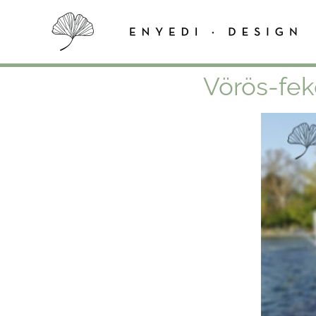
Skip
to
content
Vörös-fek