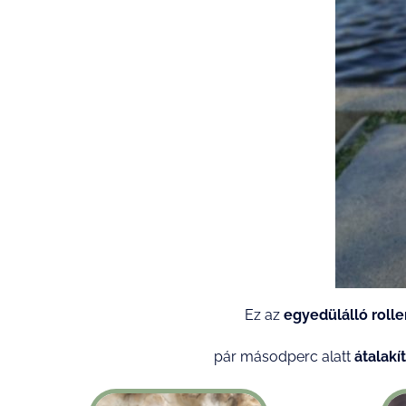
Ez az
egyedülálló rolle
pár másodperc alatt
átalakí