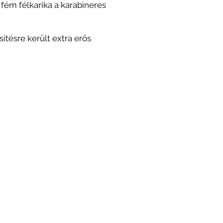
 fém félkarika a karabineres
ítésre került extra erős