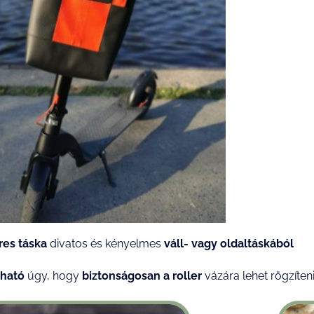
res táska
divatos és kényelmes
váll- vagy oldaltáskából
tható
úgy, hogy
biztonságosan a roller
vázára lehet rögzíten