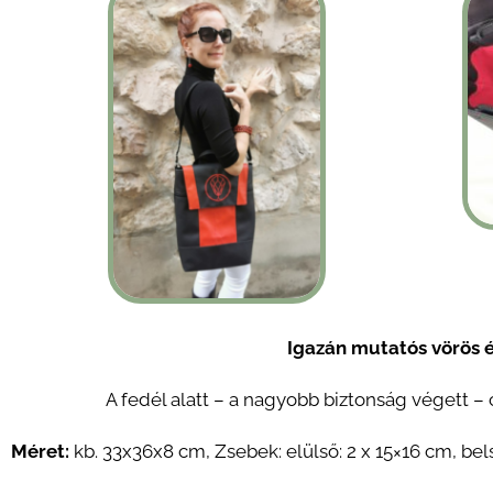
Igazán mutatós vörös é
A fedél alatt – a nagyobb biztonság végett – c
Méret:
kb. 33x36x8 cm, Zsebek: elülső: 2 x 15×16 cm, be