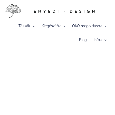
Skip
to
content
Táskák
Kiegészítők
ÖKO megoldások
Blog
Infók