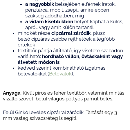
a nagyobbik
belsejében elférnek iratok,
pénztárca, mobil, zsepi… amire éppen
szükség adódhatben, míg
a vidám kisebbikben
helyet kaphat a kulcs,
apró… vagy amit külön tartanál
mindkét része
cipzárral záródik
, plusz
belső cipzáras zsebbe rejthetőek a legfőbb
értékek
textilbőr pántja állítható, így viselete szabadon
variálható:
hordható vállon, övtáskaként vagy
átvetett módon is
kedved szerint kombinálható izgalmas
belevalókkal (
Belevalók
).
Anyaga
: Kívül
piros és fehér textilbőr
, valamint mintás
vízálló szövet, belül világos pöttyös pamut bélés.
Felül Ginkó leveles cipzárral záródik.
Tartását egy 3
mm vastag szivacsréteg is segíti.