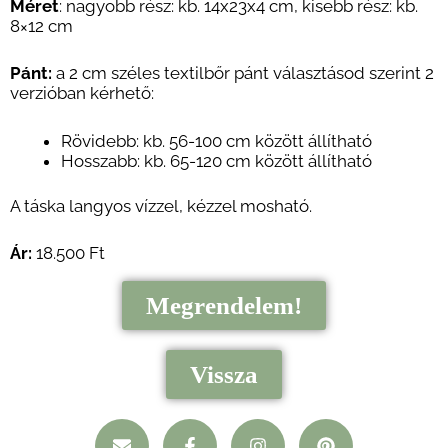
Méret
: nagyobb rész: kb.
14x23x4
cm, kisebb rész: kb.
8×12 cm
Pánt:
a 2 cm széles textilbőr pánt
választásod szerint 2
verzióban kérhető:
Rövidebb:
kb. 56-100 cm között állítható
Hosszabb: kb. 65-120 cm között állítható
A táska langyos vízzel, kézzel mosható.
Ár:
18.500 Ft
Megrendelem!
Vissza
E
F
I
P
n
a
n
i