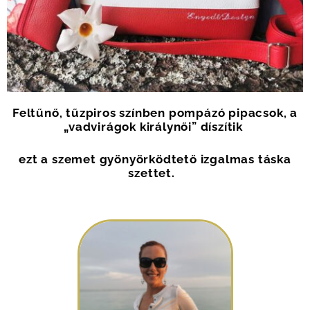
Feltűnő, tűzpiros színben pompázó pipacsok, a
„vadvirágok királynői” díszítik
ezt a szemet gyönyörködtető izgalmas táska
szettet
.