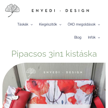
Skip
to
content
Táskák
Kiegészítők
ÖKO megoldások
Blog
Infók
Pipacsos 3in1 kistáska