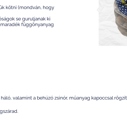
jük kötni (mondván, hogy
óságok se guruljanak ki
n – maradék függönyanyag
 háló, valamint a behúzó zsinór, műanyag kapoccsal rögzít
gszárad.