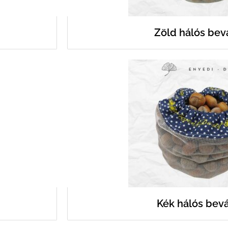
Zöld hálós bev
Kék hálós bevá