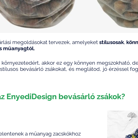
árlási megoldásokat tervezek, amelyeket
stílusosak
,
könn
es műanyagtól.
t a környezetedért, akkor ez egy könnyen megszokható, de
tílusos bevásárló zsákokat, és meglátod, jó érzéssel fo
az EnyediDesign bevásárló zsákok?
 jelentenek a műanyag zacskókhoz