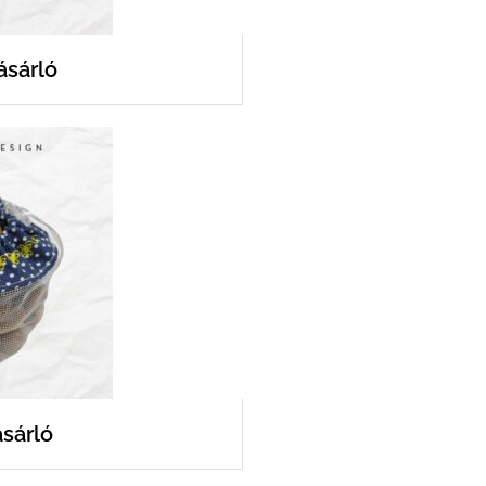
ásárló
sárló