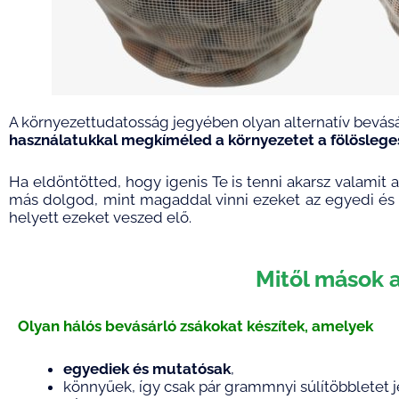
A környezettudatosság jegyében olyan alternatív bevás
használatukkal megkíméled a környezetet a fölösleg
Ha eldöntötted, hogy igenis Te is tenni akarsz valami
más dolgod, mint magaddal vinni ezeket az egyedi és s
helyett ezeket veszed elő.
Mitől mások 
Olyan hálós bevásárló zsákokat készítek, amelyek
egyediek és mutatósak
,
könnyűek, így csak pár grammnyi súlítöbbletet