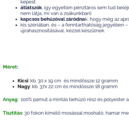
képest
átlátszók
, így egyetlen pénztáros sem tud belé
nem látja, mi van a zsákunkban)
kapcsos behúzóval záródna
k, hogy még az apr
kis szériában, és – a fenntarthatóság jegyébe
újrahasznosításával, kézzel készülnek.
Méret
:
Kicsi
: kb. 30 x 19 cm és mindössze 12 gramm
Nagy
: kb. 37x 22 cm és mindössze 18 gramm
Anyag
: 100% pamut a mintás behúzó rész és polyester a
Tisztítás
: 30 fokon kímélő mosással mosható, hamar me