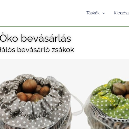
Táskák
Kiegész
Öko bevásárlás
álós bevásárló zsákok