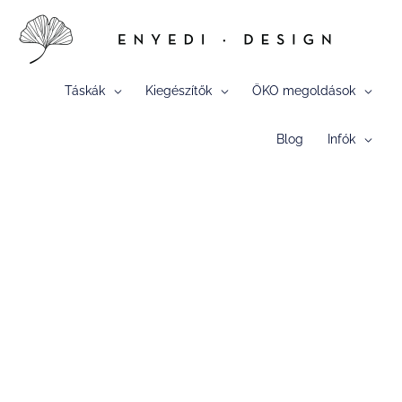
Skip
to
content
Táskák
Kiegészítők
ÖKO megoldások
Blog
Infók