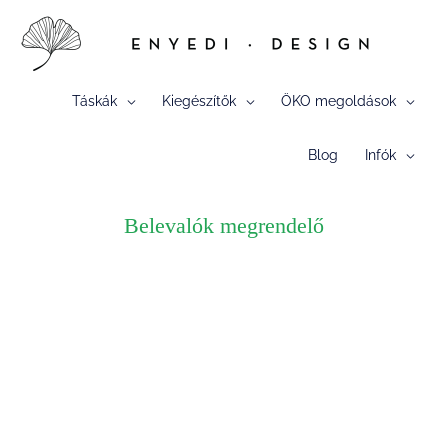
Skip
to
content
Táskák
Kiegészítők
ÖKO megoldások
Blog
Infók
Belevalók megrendelő