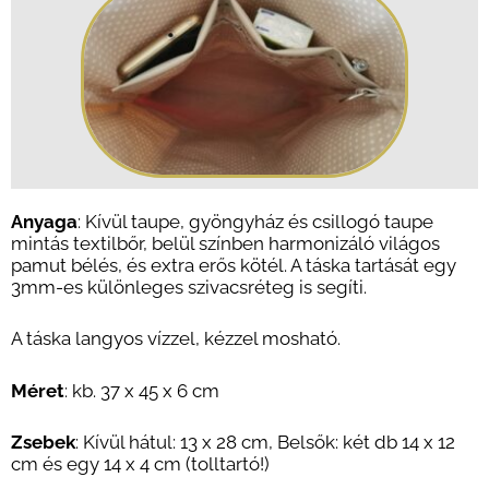
Anyaga
: Kívül taupe, gyöngyház és csillogó taupe
mintás textilbőr, belül színben harmonizáló világos
pamut bélés, és extra erős kötél. A táska t
artását egy
3mm-es különleges szivacsréteg is segíti.
A táska langyos vízzel, kézzel mosható.
Méret
: kb. 37 x 45 x 6 cm
Zsebek
: Kívül hátul: 13 x 28 cm, Belsők: két db 14 x 12
cm és egy 14 x 4 cm (tolltartó!)