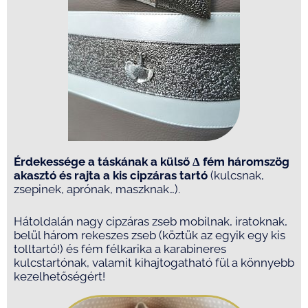
Érdekessége a táskának a külső
Δ
fém háromszög
akasztó és rajta a kis cipzáras tartó
(kulcsnak,
zsepinek, aprónak, maszknak…).
Hátoldalán nagy cipzáras zseb mobilnak, iratoknak,
belül három rekeszes zseb (köztük az egyik egy kis
tolltartó!) és fém félkarika a karabineres
kulcstartónak, valamit kihajtogatható fül a könnyebb
kezelhetőségért!