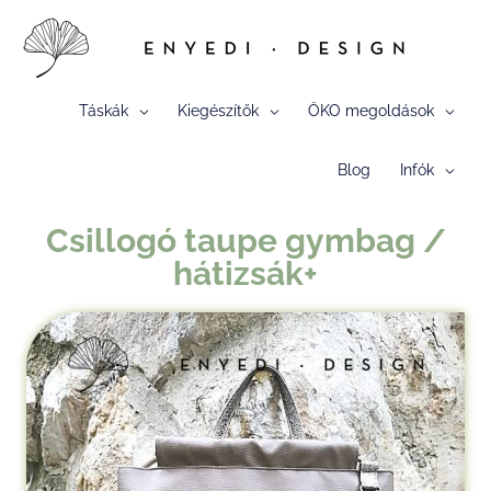
Skip
to
content
Táskák
Kiegészítők
ÖKO megoldások
Blog
Infók
Csillogó taupe gymbag /
hátizsák+