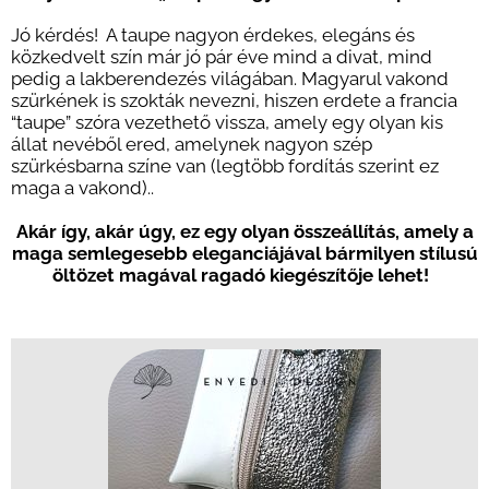
Jó kérdés! A taupe nagyon érdekes, elegáns és
közkedvelt szín már jó pár éve mind a divat, mind
pedig a lakberendezés világában.
M
agyarul vakond
szürkének is sz
okták nevezni, hiszen erdete a f
rancia
“taupe” szóra vezethető vissza, amely egy olyan kis
állat nevéből ered, amelynek nagyon szép
szürkésbarna színe van (legtöbb fordítás szerint ez
maga a vakond)..
Akár így, akár úgy, ez egy olyan összeállítás, amely a
maga semlegesebb eleganciájával
bármilyen stílusú
öltözet magával ragadó kiegészítője lehet!