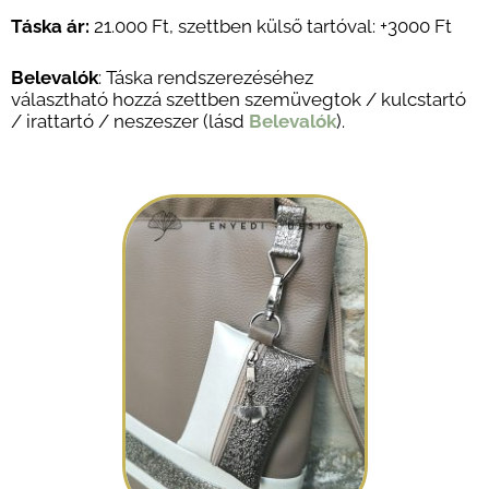
Táska ár:
21.000 Ft
,
szettben külső tartóval: +3
000 Ft
Belevalók
: Táska rendszerezéséhez
választható hozzá szettben szemüvegtok / kulcstartó
/ irattartó / neszeszer (lásd
Belevalók
).