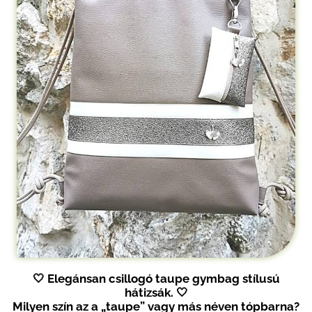
🤍 Elegánsan csillogó taupe gymbag stílusú
hátizsák.
🤍
Milyen szín az a „taupe” vagy más néven tópbarna?