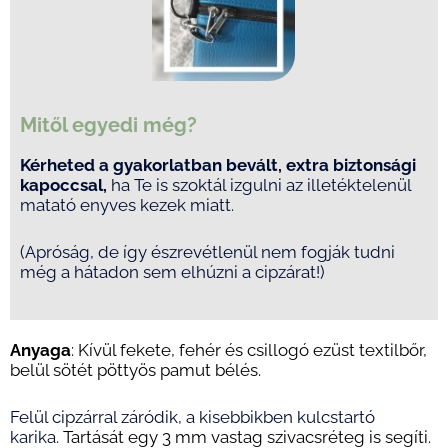
Mitől egyedi még?
Kérheted a gyakorlatban bevált, extra biztonsági
kapoccsal,
ha Te is szoktál izgulni az illetéktelenül
matató enyves kezek miatt.
(Apróság, de így észrevétlenül nem fogják tudni
még a hátadon sem elhúzni a cipzárat!)
Anyaga
: Kívül fekete, fehér és csillogó ezüst t
extilbőr
,
belül sötét pöttyös pamut bélés.
Felül cipzárral záródik, a kisebbikben kulcstartó
karika.
Tartását egy 3 mm vastag szivacsréteg is segíti.