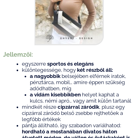
Jellemzői:
egyszerre
sportos és elegáns
különlegessége, hogy
két részből áll:
a nagyobbik
belsejében elférnek iratok,
pénztárca, mobil… amire éppen szükség
adódhatben, míg
a vidám kisebbikben
helyet kaphat a
kulcs, némi apró… vagy amit külön tartanál
mindkét része
cipzárral záródik
, plusz egy
cipzárral záródó belső zsebbe rejthetőek a
legfőbb értékek
pántja állítható, így szabadon variálhatod:
hordható
a mostanában divatos háton
átvetett módon, de
vállon és övtáskaként is