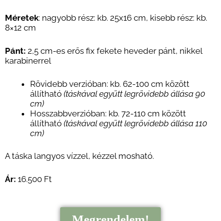
Méretek
: nagyobb rész: kb. 25
x16
cm, kisebb rész: kb.
8×12 cm
Pánt:
2,5 cm-es erős fix
fekete
heveder pánt, nikkel
karabinerrel
Rövidebb verzióban:
kb. 62-100 cm között
állítható
(táskával együtt legrövidebb állása 90
cm)
Hosszabbverzióban: kb. 72-110 cm között
állítható
(táskával együtt legrövidebb állása 110
cm)
A táska langyos vízzel, kézzel mosható.
Ár:
16.500 Ft
Megrendelem!