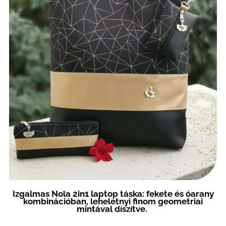
Izgalmas Nola 2in1 laptop táska: f
e
kete és óarany
kombinációban, leheletnyi finom geometriai
mintával
díszítve.