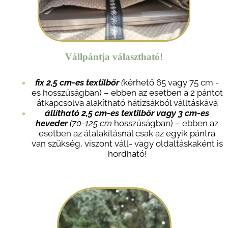
V
állpántja választható!
fix 2,5 cm-es textilbőr
(
kérhető 65 vagy 75 cm -
es hosszúságban) – ebben az esetben a 2 pántot
átkapcsolva alakítható hátizsákból válltáskává
állítható
2,5 cm-es textilbőr vagy
3 cm-es
heveder
(70-125 cm
hosszúságban) – ebben az
esetben az átalakításnál csak az egyik pántra
van szükség, viszont váll- vagy oldaltáskaként is
hordható!