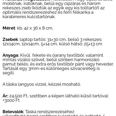
mobilnak, iratoknak, belül egy cipzáras és három
rekeszes zseb (köztük az egyik egy kis tolltartó!) az
optimális rendszerezéshez és fém félkarika a
karabineres kulcstartónak.
Méret
: kb. 42 x 36 x 8 cm,
Zsebek
: laptop tartós: 31×30 cm, belső 3 rekeszes:
12x14cm, 12x14cm, 5×14 cm, külső hátsó: 25×13 cm
Anyaga
: Kívül fekete és óarany textilbőr, valamint
mintás vízálló szövet, belül színben harmonizáló
pamut bélés, és extra erős textilbőr pánt vagy heveder.
Tartását egy 3mm-es különleges szivacsréteg is
segíti.
A táska langyos vízzel, kézzel mosható.
Ár:
24.500 Ft, szettben a képen látható külső tartóval:
+3000 Ft
Belevalók
: Táska rendszerezéséhez
választható hozzá szettben kulcstartó és irattartó /