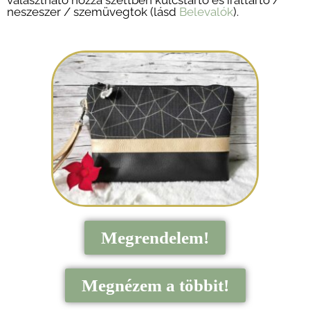
neszeszer / szemüvegtok (lásd
Belevalók
).
Megrendelem!
Megnézem a többit!