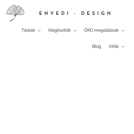
Skip
to
content
Táskák
Kiegészítők
ÖKO megoldások
Blog
Infók