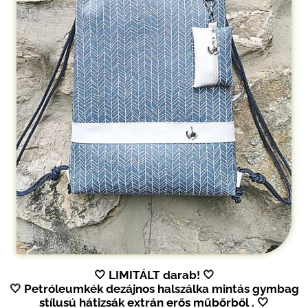
🤍
LIMITÁLT darab!
🤍
🤍 Petróleumkék dezájnos halszálka mintás gymbag
stílusú hátizsák extrán erős műbőrből .
🤍