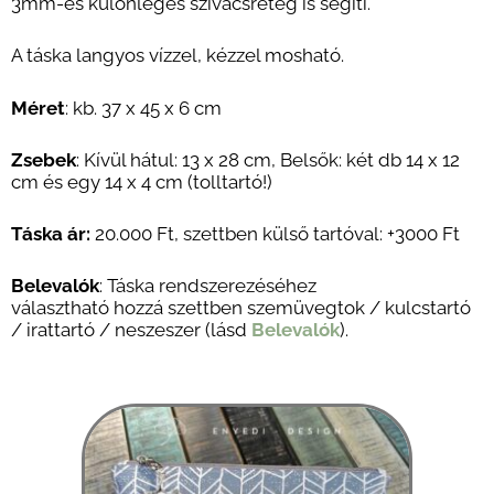
3mm-es különleges szivacsréteg is segíti.
A táska langyos vízzel, kézzel mosható.
Méret
: kb. 37 x 45 x 6 cm
Zsebek
: Kívül hátul: 13 x 28 cm, Belsők: két db 14 x 12
cm és egy 14 x 4 cm (tolltartó!)
Táska ár:
20.000 Ft
,
szettben külső tartóval: +3
000 Ft
Belevalók
: Táska rendszerezéséhez
választható hozzá szettben szemüvegtok / kulcstartó
/ irattartó / neszeszer (lásd
Belevalók
).