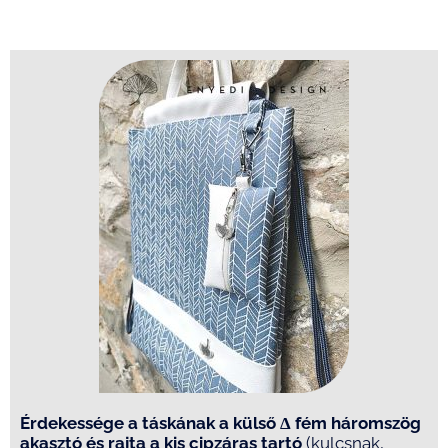
Érdekessége a táskának a külső
Δ
fém háromszög
akasztó és rajta a kis cipzáras tartó
(kulcsnak,