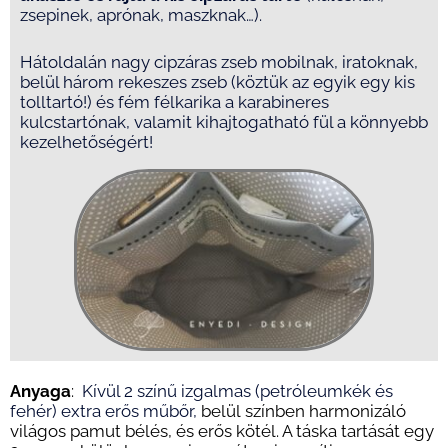
zsepinek, aprónak, maszknak…).
Hátoldalán nagy cipzáras zseb mobilnak, iratoknak,
belül három rekeszes zseb (köztük az egyik egy kis
tolltartó!) és fém félkarika a karabineres
kulcstartónak, valamit kihajtogatható fül a könnyebb
kezelhetőségért!
Anyaga
:
Kívül 2 színű
izgalmas
(petróleumkék és
fehér) extra erős műbőr,
belül színben harmonizáló
világos pamut bélés, és erős kötél. A táska t
artását egy