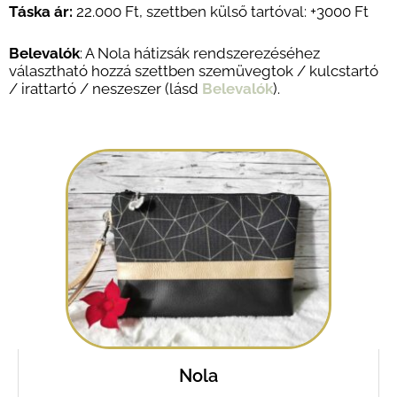
Táska ár:
22.000 Ft
,
szettben külső tartóval: +3
000 Ft
Belevalók
: A Nola hátizsák rendszerezéséhez
választható hozzá szettben szemüvegtok / kulcstartó
/ irattartó / neszeszer (lásd
Belevalók
).
Nola