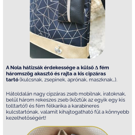
A Nola hátizsák érdekessége a külső
Δ
fém
háromszög akasztó és rajta a kis cipzáras
tartó
(kulcsnak, zsepinek, aprónak, maszknak…).
Hátoldalán nagy cipzáras zseb mobilnak, iratoknak,
belül három rekeszes zseb (köztük az egyik egy kis
tolltartó!) és fém félkarika a karabineres
kulcstartónak, valamit kihajtogatható fül a könnyebb
kezelhetőségért!