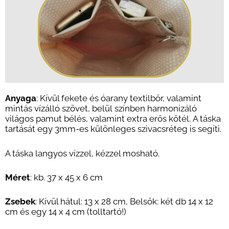
Anyaga
: Kívül fekete és óarany textilbőr, valamint
mintás vízálló szövet, belül színben harmonizáló
világos pamut bélés, valamint extra erős kötél.
A táska
t
artását egy 3mm-es különleges szivacsréteg is segíti.
A táska langyos vízzel, kézzel mosható.
Méret
: kb. 37 x 45 x 6 cm
Zsebek
: Kívül hátul: 13 x 28 cm, Belsők: két db 14 x 12
cm és egy 14 x 4 cm (tolltartó!)