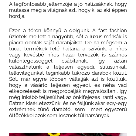
A legfontosabb jellemzője a jó hátizsáknak, hogy
mutassa meg a világnak azt, hogy ki az aki éppen
hordja.
Ezen a téren könnyű a dolgunk. A fast fashion
üzletek mellett a nagyobb, sőt a luxus márkák is
piacra dobták saját darabjaikat. De ha mégsem a
tucat termékek felé hajlana a szívünk: a híres
vagy kevésbé híres hazai tervezők is számos
különlegességgel csábítanak, így aztán
választhatunk a teljesen egyedi, stílusunkat,
lelkivilágunkat leginkább tükröző darabok közül.
Sőt, már egyre többen vállalják azt is közülük,
hogy a vásárló teljesen egyedi, és néha vad
elképzeléseit is megpróbálják megvalósítani, így
még inkább teljesülhet az önkifejezés iránti vágy.
Bátran kísérletezzünk, és ne féljünk akár egy-egy
extrémnek tűnő darabtól sem mert egyszerű
öltözékkel azok sem lesznek túl harsányak.