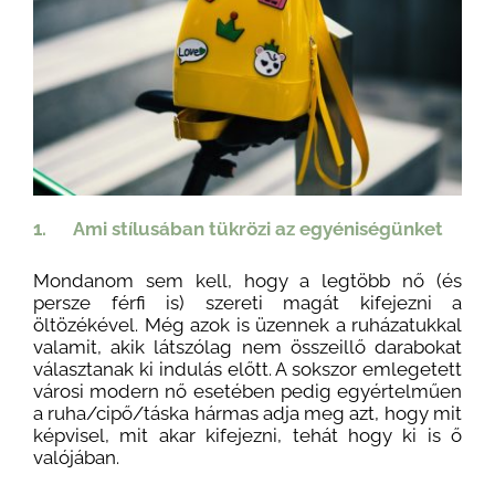
1. Ami stílusában tükrözi az egyéniségünket
Mondanom sem kell, hogy a legtöbb nő (és
persze férfi is) szereti magát kifejezni a
öltözékével. Még azok is üzennek a ruházatukkal
valamit, akik látszólag nem összeillő darabokat
választanak ki indulás előtt. A sokszor emlegetett
városi modern nő esetében pedig egyértelműen
a ruha/cipő/táska hármas adja meg azt, hogy mit
képvisel, mit akar kifejezni, tehát hogy ki is ő
valójában.