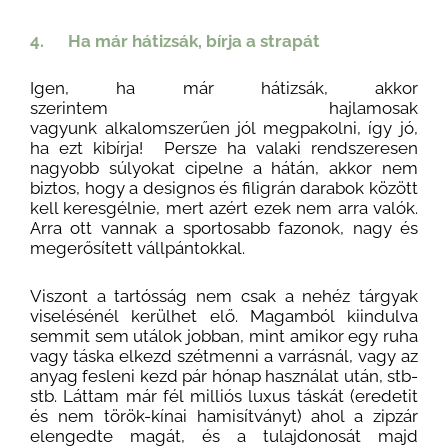
4. Ha már hátizsák, bírja a strapát
Igen, ha már hátizsák, akkor
szerintem hajlamosak
vagyunk alkalomszerűen jól megpakolni, így jó,
ha ezt kibírja! Persze ha valaki rendszeresen
nagyobb súlyokat cipelne a hátán, akkor nem
biztos, hogy a designos és filigrán darabok között
kell keresgélnie, mert azért ezek nem arra valók.
Arra ott vannak a sportosabb fazonok, nagy és
megerősített vállpántokkal.
Viszont a tartósság nem csak a nehéz tárgyak
viselésénél kerülhet elő. Magamból kiindulva
semmit sem utálok jobban, mint amikor egy ruha
vagy táska elkezd szétmenni a varrásnál, vagy az
anyag fesleni kezd pár hónap használat után, stb-
stb. Láttam már fél milliós luxus táskát (eredetit
és nem török-kínai hamisítványt) ahol a zipzár
elengedte magát, és a tulajdonosát majd