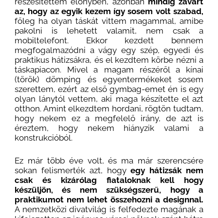
részesítettem előnyben, azonban
mindig zavart
az, hogy az egyik kezem így sosem volt szabad,
főleg ha olyan táskát vittem magammal, amibe
pakolni is lehetett valamit, nem csak a
mobiltelefont. Ekkor kezdett bennem
megfogalmazódni a vágy egy szép, egyedi és
praktikus hátizsákra, és el kezdtem körbe nézni a
táskapiacon. Mivel a magam részéről a kínai
(török) dömping és egyentermékeket sosem
szerettem, ezért az első gymbag-emet én is egy
olyan lánytól vettem, aki maga készítette el azt
otthon. Amint elkezdtem hordani, rögtön tudtam,
hogy nekem ez a megfelelő irány, de azt is
éreztem, hogy nekem hiányzik valami a
konstrukcióból.
Ez már több éve volt, és ma már szerencsére
sokan felismerték azt, hogy
egy hátizsák nem
csak és kizárólag fiataloknak kell hogy
készüljön, és nem szükségszerű, hogy a
praktikumot nem lehet összehozni a designnal.
A nemzetközi divatvilág is felfedezte magának a