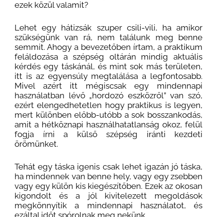
ezek közül valamit?
Lehet egy hátizsák szuper csili-vili, ha amikor
szükségünk van rá, nem találunk meg benne
semmit. Ahogy a bevezetőben írtam, a praktikum
feláldozása a szépség oltárán mindig aktuális
kérdés egy táskánál, és mint sok más területen,
itt is az egyensúly megtalálása a legfontosabb.
Mivel azért itt mégiscsak egy mindennapi
használatban lévő „hordozó eszközről” van szó,
ezért elengedhetetlen hogy praktikus is legyen,
mert különben előbb-utóbb a sok bosszankodás,
amit a hétköznapi használhatatlanság okoz, felül
fogja írni a külső szépség iránti kezdeti
örömünket.
Tehát egy táska igenis csak lehet igazán jó táska,
ha mindennek van benne hely, vagy egy zsebben
vagy egy külön kis kiegészítőben. Ezek az okosan
kigondolt és a jól kivitelezett megoldások
megkönnyítik a mindennapi használatot, és
ezáltal időt spórolnak meg nekünk.