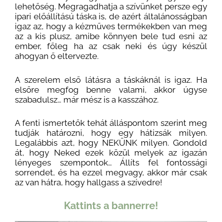
lehetőség. Megragadhatja a szívünket persze egy
ipari előállítású táska is, de azért általánosságban
igaz az, hogy a kézműves termékekben van meg
az a kis plusz, amibe könnyen bele tud esni az
ember, főleg ha az csak neki és úgy készül
ahogyan ő eltervezte.
A szerelem első látásra a táskáknál is igaz. Ha
elsőre megfog benne valami, akkor úgyse
szabadulsz… már mész is a kasszához.
A fenti ismertetők tehát álláspontom szerint meg
tudják határozni, hogy egy hátizsák milyen.
Legalábbis azt, hogy NEKÜNK milyen. Gondold
át, hogy Neked ezek közül melyek az igazán
lényeges szempontok… Állíts fel fontossági
sorrendet, és ha ezzel megvagy, akkor már csak
az van hátra, hogy hallgass a szívedre!
Kattints a bannerre!