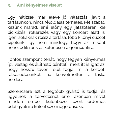
3. Ami kényelmes viselet
Egy hátizsák már eleve jó választás, javít a
tartásunkon, nincs féloldalas terhelés, két szabad
kezünk marad, ami előny egy játszótéren, de
biciklizés, rollerezés vagy egy koncert alatt is.
Igen, sokaknak rossz a tartása, több kilónyi cuccot
cipelünk, így nem mindegy, hogy az miként
nehezedik ránk és különösen a gerincünkre.
Fontos szempont tehát, hogy legyen kényelmes
(pl. vastag és állítható pánttal), mert itt is igaz az,
hogy hosszú távon felül fogja írni a kezdeti
lelkesedésünket, ha kényelmetlen a táska
hordása.
Szerencsére ezt a legtöbb gyártó is tudja, és
figyelnek a tervezésnél erre, azonban mivel
minden ember különböző, ezért érdemes
odafigyelni a különböző megoldásokra.