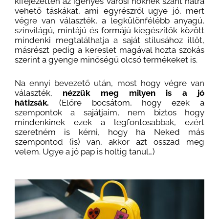
kifejezetten az igényes városi nőknek szánt hátra
vehető táskákat, ami egyrészről ugye jó, mert
végre van választék, a legkülönfélébb anyagú,
színvilágú, mintájú és formájú kiegészítők között
mindenki megtalálhatja a saját stílusához illőt,
másrészt pedig a kereslet magával hozta szokás
szerint a gyenge minőségű olcsó termékeket is.
Na ennyi bevezető után, most hogy végre van
választék,
nézzük meg milyen is a jó
hátizsák.
(Előre bocsátom, hogy ezek a
szempontok a sajátjaim, nem biztos hogy
mindenkinek ezek a legfontosabbak, ezért
szeretném is kérni, hogy ha Neked más
szempontod (is) van, akkor azt osszad meg
velem. Ugye a jó pap is holtig tanul…)