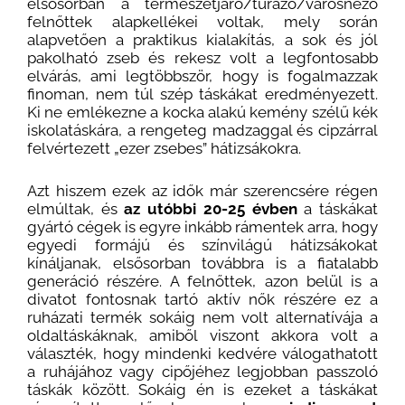
elsősorban a természetjáró/túrázó/városnéző
felnőttek alapkellékei voltak, mely során
alapvetően a praktikus kialakítás, a sok és jól
pakolható zseb és rekesz volt a legfontosabb
elvárás, ami legtöbbször, hogy is fogalmazzak
finoman, nem túl szép táskákat eredményezett.
Ki ne emlékezne a kocka alakú kemény szélű kék
iskolatáskára, a rengeteg madzaggal és cipzárral
felvértezett „ezer zsebes” hátizsákokra.
Azt hiszem ezek az idők már szerencsére régen
elmúltak, és
az utóbbi 20-25 évben
a táskákat
gyártó cégek is egyre inkább rámentek arra, hogy
egyedi formájú és színvilágú hátizsákokat
kínáljanak, elsősorban továbbra is a fiatalabb
generáció részére. A felnőttek, azon belül is a
divatot fontosnak tartó aktív nők részére ez a
ruházati termék sokáig nem volt alternatívája a
oldaltáskáknak, amiből viszont akkora volt a
választék, hogy mindenki kedvére válogathatott
a ruhájához vagy cipőjéhez legjobban passzoló
táskák között. Sokáig én is ezeket a táskákat