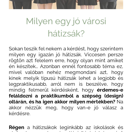
Milyen egy jó városi
hátizsák?
Sokan teszik fel nekem a kérdést, hogy szerintem
milyen egy igazán jó hátizsák. Viccesen persze
rögtön azt felelem erre, hogy olyan mint amiket
én készítek… Azonban ennél fontosabb téma ez,
mivel valóban nehéz megmondani azt, hogy
kinek melyik típusú hátizsák lehet a legjobb és
legpraktikusabb, arról nem is beszélve, hogy
mindig felmerül kérdésként, hogy
érdemes-e
feláldozni a praktikumból a szépség (design)
oltárán, és ha igen akkor milyen mértékben?
Na
akkor nézzük meg, hogy van-e jó válasz a
kérdésre.
Régen
a hátizsákok leginkább az iskolások és