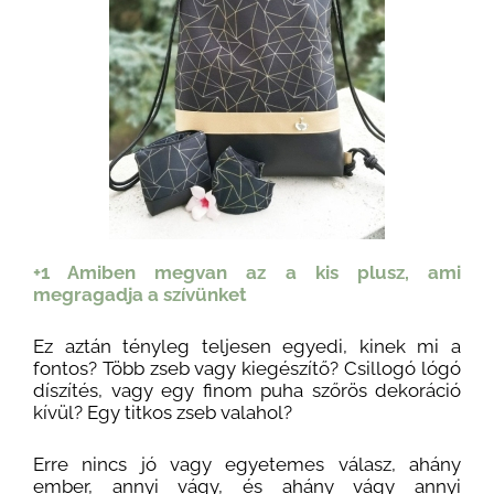
+1 Amiben megvan az a kis plusz, ami
megragadja a szívünket
Ez aztán tényleg teljesen egyedi, kinek mi a
fontos? Több zseb vagy kiegészítő? Csillogó lógó
díszítés, vagy egy finom puha szőrös dekoráció
kívül? Egy titkos zseb valahol?
Erre nincs jó vagy egyetemes válasz, ahány
ember, annyi vágy, és ahány vágy annyi